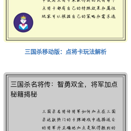
三国杀移动版：点将卡玩法解析