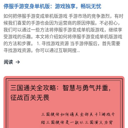
15:07:27
停服手游变身单机版：游戏独享，畅玩无忧
如何把停服手游变成单机版游戏 手游市场的竞争激烈，有时
候我们喜爱的手游也会因为运营商的原因停服。不必担心，
我们可以通过一些方法将停服手游变成单机版游戏，继续享
受游戏的乐趣。本文将介绍如何将停服手游变成单机版游戏
的方法和步骤。 1. 寻找游戏资源 当手游停服后，首先需要
寻找游戏资源。你可以通过互联网搜...
阅读