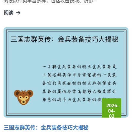
的技能种类丰富多样，包括攻击技能、防御...
阅读
2026-
04-
02
21:11:24
三国志群英传：金兵装备技巧大揭秘