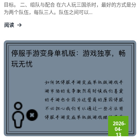
目标。 二、组队与配合 在六人玩三国杀时，最好的方式是分
为两个队伍，每队三人。队伍之间可以...
阅读
2026-
04-
13