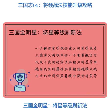
三国志14：将领战法技能升级攻略
三国全明星：将星等级刷新法