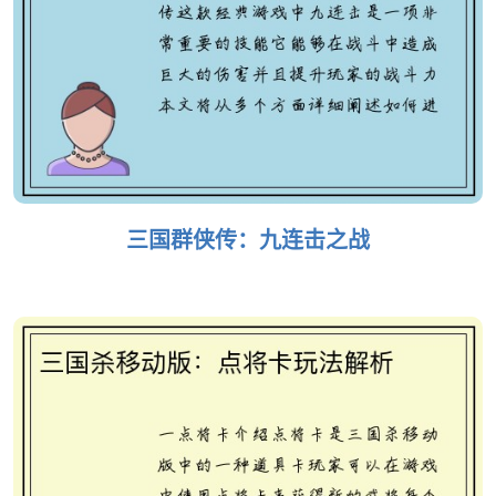
三国群侠传：九连击之战