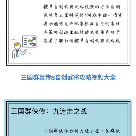
三国群英传8自创武将攻略视频大全