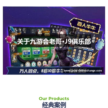
Our Products
经典案例