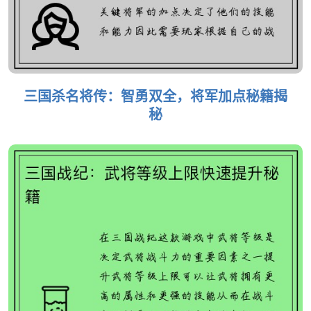
三国杀名将传：智勇双全，将军加点秘籍揭
秘