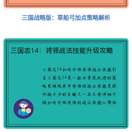
三国战略版：草船弓加点策略解析