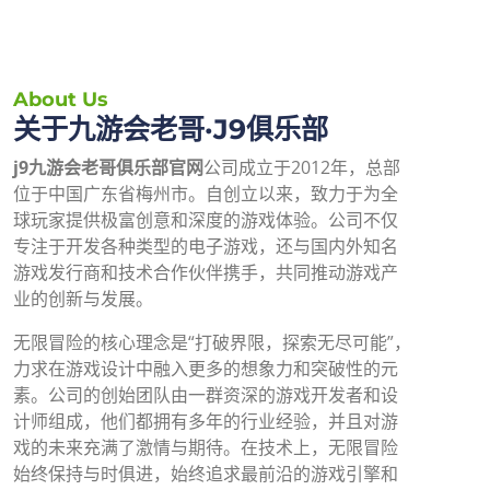
About Us
关于九游会老哥·J9俱乐部
j9九游会老哥俱乐部官网
公司成立于2012年，总部
位于中国广东省梅州市。自创立以来，致力于为全
球玩家提供极富创意和深度的游戏体验。公司不仅
专注于开发各种类型的电子游戏，还与国内外知名
游戏发行商和技术合作伙伴携手，共同推动游戏产
业的创新与发展。
无限冒险的核心理念是“打破界限，探索无尽可能”，
力求在游戏设计中融入更多的想象力和突破性的元
素。公司的创始团队由一群资深的游戏开发者和设
计师组成，他们都拥有多年的行业经验，并且对游
戏的未来充满了激情与期待。在技术上，无限冒险
始终保持与时俱进，始终追求最前沿的游戏引擎和