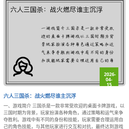
2026-
04-
15
14:47:16
六人三国杀：战火燃尽谁主沉浮
一、游戏简介 三国杀是一款非常受欢迎的桌面卡牌游戏，以
三国时期为背景，玩家扮演各种角色，通过策略和运气来争
夺胜利。游戏中有不同的身份和技能，玩家需要合理运用自
己的角色技能，与其他玩家进行交互和对抗，最终达到游戏