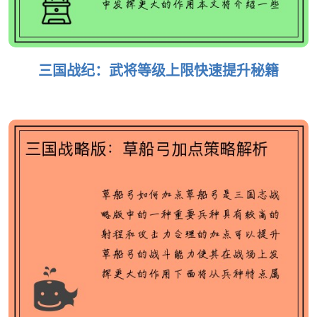
三国战纪：武将等级上限快速提升秘籍