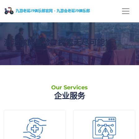
激活你的冒险，探索无尽可能！
Our Services
企业服务